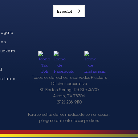
Español
regalo
nes
luckers
d
Todos los derechos reservados Pluckers
n línea
Oficina corporativa
811 Barton Springs Rd Ste #600
Austin, TX 78704
(512) 236-9110
Para consultas de los medios de comunicación,
póngase en contacto conpluckers